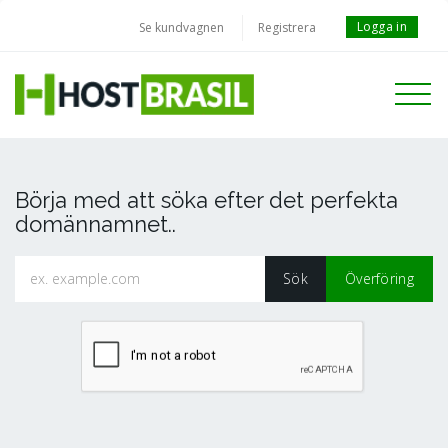
Logga in
Se kundvagnen
Registrera
Toggle
navigati
Börja med att söka efter det perfekta
domännamnet..