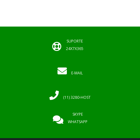
SUPORTE
24X7X365
E-MAIL
(11) 3280-HOST
SKYPE
WHATSAPP