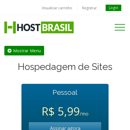
Login
Visualizar carrinho
Registrar
Toggle
navigati
Mostrar Menu
Hospedagem de Sites
Pessoal
R$ 5,99
/mo
Assinar agora