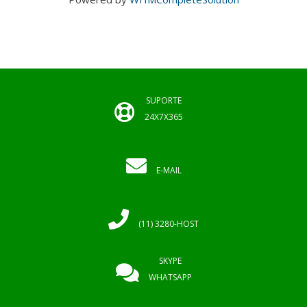
SUPORTE
24X7X365
E-MAIL
(11) 3280-HOST
SKYPE
WHATSAPP