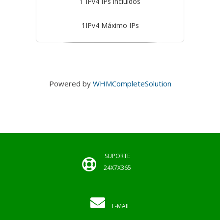
1 IPv4 IPs incluidos
1IPv4 Máximo IPs
Powered by
WHMCompleteSolution
SUPORTE
24X7X365
E-MAIL