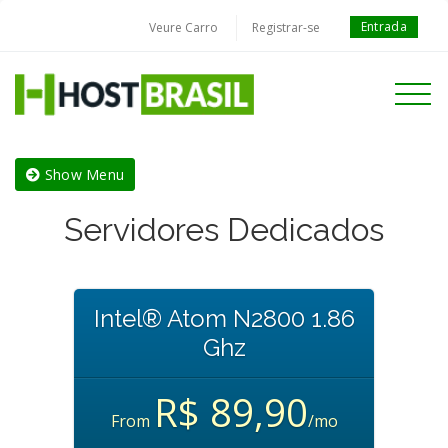
Entrada
Veure Carro
Registrar-se
Toggle
navigati
Show Menu
Servidores Dedicados
Intel® Atom N2800 1.86
Ghz
R$ 89,90
From
/mo