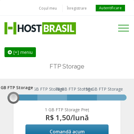
Autentificare
Coșul meu
Înregistrare
Toggle
navigati
[+] meniu
FTP Storage
 GB FTP Storage
1 GB FTP Storage
30 GB FTP Storage
70 GB FTP Storage
150 GB FTP Storage
1 GB FTP Storage Preț
R$ 1,50
/lună
Comandă acum