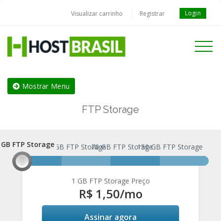
Login
Visualizar carrinho
Registrar
Toggle
navigati
Mostrar Menu
FTP Storage
 GB FTP Storage
1 GB FTP Storage
30 GB FTP Storage
70 GB FTP Storage
150 GB FTP Storage
1 GB FTP Storage Preço
R$ 1,50
/mo
Assinar agora