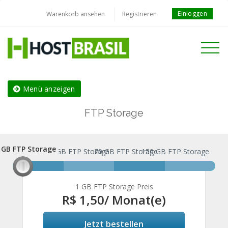
Einloggen
Warenkorb ansehen
Registrieren
Toggle
navigati
Menü anzeigen
FTP Storage
 GB FTP Storage
1 GB FTP Storage
30 GB FTP Storage
70 GB FTP Storage
150 GB FTP Storage
1 GB FTP Storage Preis
R$ 1,50
/ Monat(e)
Jetzt bestellen