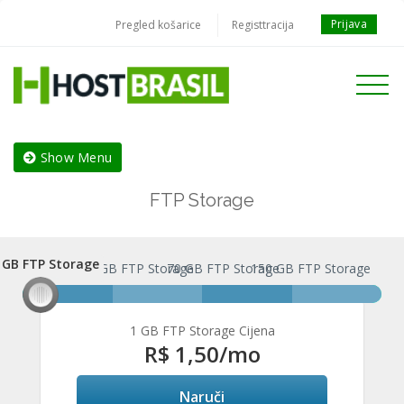
Prijava
Pregled košarice
Registtracija
Toggle
navigati
Show Menu
FTP Storage
 GB FTP Storage
1 GB FTP Storage
30 GB FTP Storage
70 GB FTP Storage
150 GB FTP Storage
1 GB FTP Storage Cijena
R$ 1,50
/mo
Naruči