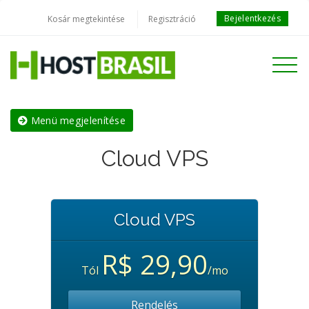
Bejelentkezés
Kosár megtekintése
Regisztráció
Toggle
navigati
Menü megjelenítése
Cloud VPS
Cloud VPS
R$ 29,90
Tól
/mo
Rendelés