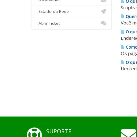
O que
Scripts
Estado da Rede
Quem 
Você me
Abrir Ticket
O que
Endereç
Como 
Os paga
O que
Um redi
SUPORTE