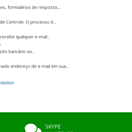
s, formulários de resposta,...
e Controle. O processo é...
ecebe qualquer e-mail...
?
to bancário ou...
ado endereço de e-mail em sua...
lution
SKYPE