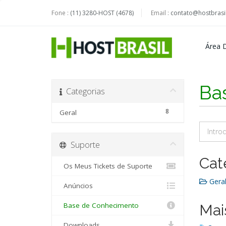
Fone :
(11) 3280-HOST (4678)
Email :
contato@hostbrasil
Área D
Ba
Categorias
8
Geral
Suporte
Cat
Os Meus Tickets de Suporte
Geral
Anúncios
Base de Conhecimento
Mai
Downloads