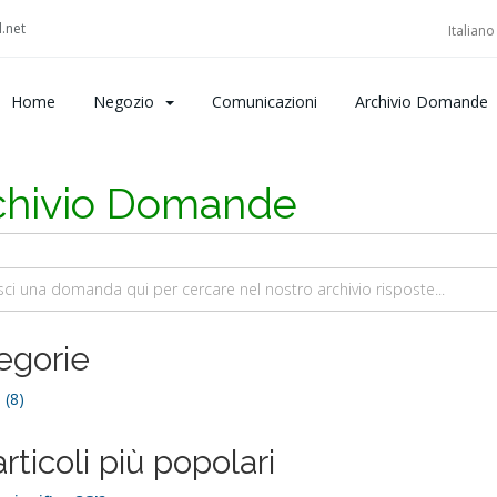
.net
Italian
Home
Negozio
Comunicazioni
Archivio Domande
chivio Domande
egorie
 (8)
articoli più popolari