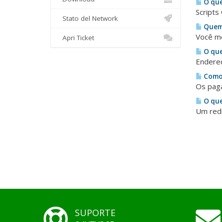
O que
Scripts
Stato del Network
Quem 
Você me
Apri Ticket
O que
Endereç
Como 
Os paga
O que
Um redi
SUPORTE