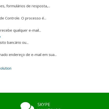
s, formulários de resposta,...
e Controle. O processo é...
ecebe qualquer e-mail...
?
to bancário ou...
ado endereço de e-mail em sua...
lution
SKYPE