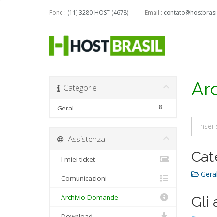
Fone :
(11) 3280-HOST (4678)
Email :
contato@hostbrasil
Ar
Categorie
8
Geral
Assistenza
Cat
I miei ticket
Geral
Comunicazioni
Archivio Domande
Gli 
Download